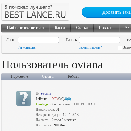
Добавить зака
Найти исполнителя
Блоги
Статьи
Новости
Ак
Логин:
Пароль:
Регистрация
Забыли пароль?
Запо
Пользователь ovtana
Портфолио
Отзывы
Рейтинг
ovtana
Рейтинг:
1
0(0)
/0(0)/
0(0)
Свободен
, был на сайте 01.01.1970 03:00
Просмотров:
31
Дата регистрации:
19.11.2013
На сайте:
12 года 9 месяцев
В каталоге:
20168-й