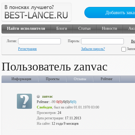
Добавить зака
Найти исполнителя
Блоги
Статьи
Новости
Ак
Логин:
Пароль:
Регистрация
Забыли пароль?
Запо
Пользователь zanvac
Информация
Проекты
Отзывы
Рейтинг
zanvac
Рейтинг:
-99
0(0)
/0(0)/
0(0)
Свободен
, был на сайте 01.01.1970 03:00
Просмотров:
24
Дата регистрации:
17.11.2013
На сайте:
12 года 9 месяцев