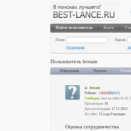
Найти исполнителя
Блоги
Ста
Логин:
Пароль:
Регистрация
За
Пользователь leosam
Информация
Проекты
Отзыв
leosam
Рейтинг:
3
0(0)
/0(0)/
0(0)
Свободен
, был на сайте 01.01.
Просмотров:
41
Дата регистрации:
17.11.2013
На сайте:
12 года 9 месяцев
Оценка сотрудничества