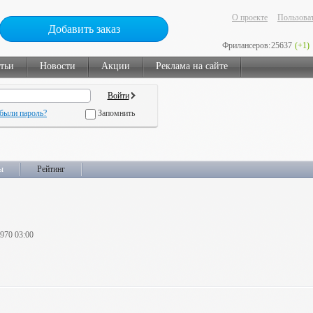
О проекте
Пользоват
Добавить заказ
Фрилансеров:
25637
(+1)
тьи
Новости
Акции
Реклама на сайте
были пароль?
Запомнить
ы
Рейтинг
1970 03:00