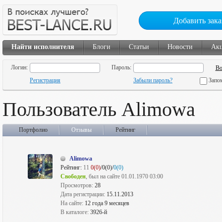
Добавить зака
Найти исполнителя
Блоги
Статьи
Новости
Ак
Логин:
Пароль:
Регистрация
Забыли пароль?
Запо
Пользователь Alimowa
Портфолио
Отзывы
Рейтинг
Alimowa
Рейтинг:
11
0(0)
/0(0)/
0(0)
Свободен
, был на сайте 01.01.1970 03:00
Просмотров:
28
Дата регистрации:
15.11.2013
На сайте:
12 года 9 месяцев
В каталоге:
3926-й