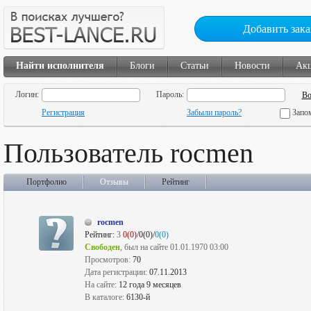
Добавить зака
Найти исполнителя
Блоги
Статьи
Новости
Ак
Логин:
Пароль:
Регистрация
Забыли пароль?
Запо
Пользователь rocmen
Портфолио
Отзывы
Рейтинг
rocmen
Рейтинг:
3
0(0)
/0(0)/
0(0)
Свободен
, был на сайте 01.01.1970 03:00
Просмотров:
70
Дата регистрации:
07.11.2013
На сайте:
12 года 9 месяцев
В каталоге:
6130-й