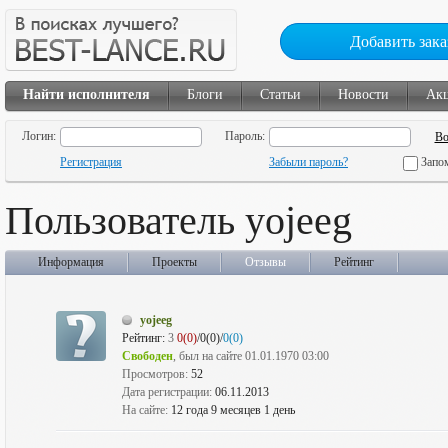
Добавить зака
Найти исполнителя
Блоги
Статьи
Новости
Ак
Логин:
Пароль:
Регистрация
Забыли пароль?
Запо
Пользователь yojeeg
Информация
Проекты
Отзывы
Рейтинг
yojeeg
Рейтинг:
3
0(0)
/0(0)/
0(0)
Свободен
, был на сайте 01.01.1970 03:00
Просмотров:
52
Дата регистрации:
06.11.2013
На сайте:
12 года 9 месяцев 1 день