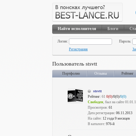
Найти исполнителя
Блоги
Ста
Логин:
Пароль:
Регистрация
За
Пользователь stsvtt
Портфолио
Отзывы
Рейтинг
stsvtt
Рейтинг:
61
0(0)
/0(0)/
0(0)
Свободен
, был на сайте 01.01.
Просмотров:
61
Дата регистрации:
06.11.2013
На сайте:
12 года 9 месяцев
В каталоге:
976-й