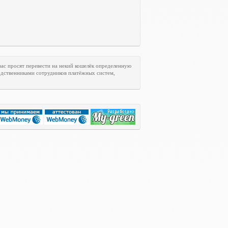
ас просят перевести на некий кошелёк определенную
одственниками сотрудников платёжных систем,