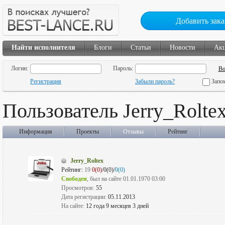
Добавить зака
Найти исполнителя
Блоги
Статьи
Новости
Ак
Логин:
Пароль:
Регистрация
Забыли пароль?
Запо
Пользователь Jerry_Rolte
Информация
Проекты
Отзывы
Рейтинг
Jerry_Roltex
Рейтинг:
19
0(0)
/0(0)/
0(0)
Свободен
, был на сайте 01.01.1970 03:00
Просмотров:
55
Дата регистрации:
05.11.2013
На сайте:
12 года 9 месяцев 3 дней