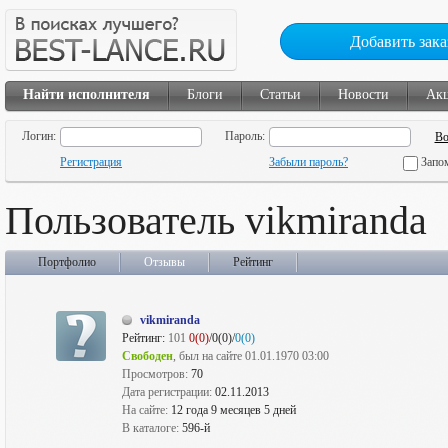
Добавить зака
Найти исполнителя
Блоги
Статьи
Новости
Ак
Логин:
Пароль:
Регистрация
Забыли пароль?
Запо
Пользователь vikmiranda
Портфолио
Отзывы
Рейтинг
vikmiranda
Рейтинг:
101
0(0)
/0(0)/
0(0)
Свободен
, был на сайте 01.01.1970 03:00
Просмотров:
70
Дата регистрации:
02.11.2013
На сайте:
12 года 9 месяцев 5 дней
В каталоге:
596-й