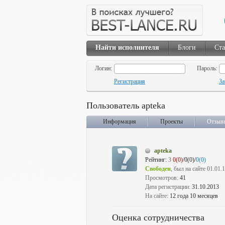
Найти исполнителя
Блоги
Ста
Логин:
Пароль:
Регистрация
За
Пользователь apteka
Информация
Проекты
Отзыв
apteka
Рейтинг:
3
0(0)
/0(0)/
0(0)
Свободен
, был на сайте 01.01.
Просмотров:
41
Дата регистрации:
31.10.2013
На сайте:
12 года 10 месяцев
Оценка сотрудничества