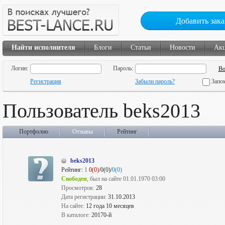
Добавить зака
Найти исполнителя
Блоги
Статьи
Новости
Ак
Логин:
Пароль:
Регистрация
Забыли пароль?
Запо
Пользователь beks2013
Портфолио
Отзывы
Рейтинг
beks2013
Рейтинг:
1
0(0)
/0(0)/
0(0)
Свободен
, был на сайте 01.01.1970 03:00
Просмотров:
28
Дата регистрации:
31.10.2013
На сайте:
12 года 10 месяцев
В каталоге:
20170-й