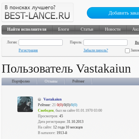
Добавить зака
Найти исполнителя
Блоги
Статьи
Новости
Ак
Логин:
Пароль:
Регистрация
Забыли пароль?
Запо
Пользователь Vastakaiun
Портфолио
Отзывы
Рейтинг
Vastakaiun
Рейтинг:
21
0(0)
/0(0)/
0(0)
Свободен
, был на сайте 01.01.1970 03:00
Просмотров:
45
Дата регистрации:
31.10.2013
На сайте:
12 года 10 месяцев
В каталоге:
1913-й