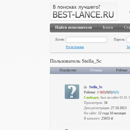
Найти исполнителя
Блоги
Ста
Логин:
Пароль:
Регистрация
За
Пользователь Stella_Sc
Портфолио
Отзывы
Рейтинг
Stella_Sc
Рейтинг:
0
0(0)
/0(0)/
0(0)
Свободен
, был на сайте 01.01.
Просмотров:
34
Дата регистрации:
27.10.2013
На сайте:
12 года 10 месяцев
В каталоге:
25655-й