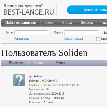
Добавить зака
Найти исполнителя
Блоги
Статьи
Новости
Ак
Логин:
Пароль:
Регистрация
Забыли пароль?
Запо
Пользователь Soliden
Портфолио
Отзывы
Рейтинг
Soliden
Рейтинг:
1
0(0)
/0(0)/
0(0)
Свободен
, был на сайте 01.01.1970 03:00
Просмотров:
30
Дата регистрации:
25.10.2013
На сайте:
12 года 10 месяцев
В каталоге:
20174-й