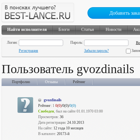
Добавить зака
Найти исполнителя
Блоги
Статьи
Новости
Ак
Логин:
Пароль:
Регистрация
Забыли пароль?
Запо
Пользователь gvozdinails
Портфолио
Отзывы
Рейтинг
gvozdinails
Рейтинг:
1
0(0)
/0(0)/
0(0)
Свободен
, был на сайте 01.01.1970 03:00
Просмотров:
36
Дата регистрации:
24.10.2013
На сайте:
12 года 10 месяцев
В каталоге:
20173-й