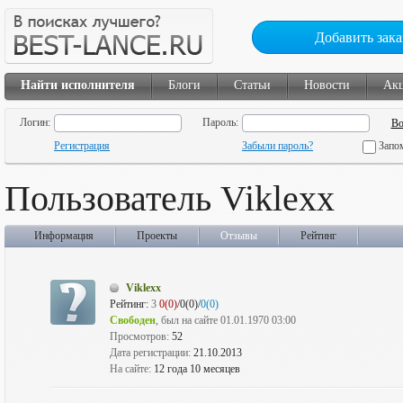
Добавить зака
Найти исполнителя
Блоги
Статьи
Новости
Ак
Логин:
Пароль:
Регистрация
Забыли пароль?
Запо
Пользователь Viklexx
Информация
Проекты
Отзывы
Рейтинг
Viklexx
Рейтинг:
3
0(0)
/0(0)/
0(0)
Свободен
, был на сайте 01.01.1970 03:00
Просмотров:
52
Дата регистрации:
21.10.2013
На сайте:
12 года 10 месяцев