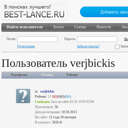
Добавить зака
Найти исполнителя
Блоги
Статьи
Новости
Ак
Логин:
Пароль:
Регистрация
Забыли пароль?
Запо
Пользователь verjbickis
Портфолио
Отзывы
Рейтинг
verjbickis
Рейтинг:
11
0(0)
/0(0)/
0(0)
Свободен
, был на сайте 01.01.1970 03:00
Просмотров:
56
Дата регистрации:
18.10.2013
На сайте:
12 года 10 месяцев
В каталоге:
3926-й