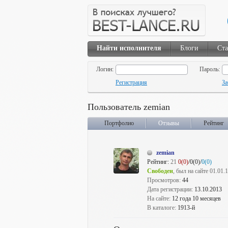
Найти исполнителя
Блоги
Ста
Логин:
Пароль:
Регистрация
За
Пользователь zemian
Портфолио
Отзывы
Рейтинг
zemian
Рейтинг:
21
0(0)
/0(0)/
0(0)
Свободен
, был на сайте 01.01.
Просмотров:
44
Дата регистрации:
13.10.2013
На сайте:
12 года 10 месяцев
В каталоге:
1913-й