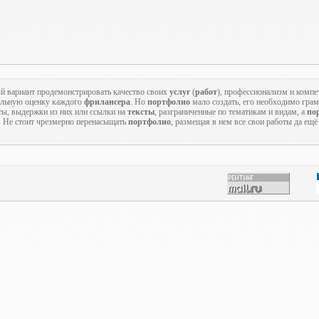
й вариант продемонстрировать качество своих
услуг
(
работ
), профессионализм и компе
альную оценку каждого
фрилансера
. Но
портфолио
мало создать, его необходимо гра
ты, выдержки из них или ссылки на
тексты
, разграниченные по тематикам и видам, а
по
. Не стоит чрезмерно перенасыщать
портфолио
, размещая в нем все свои работы да ещ