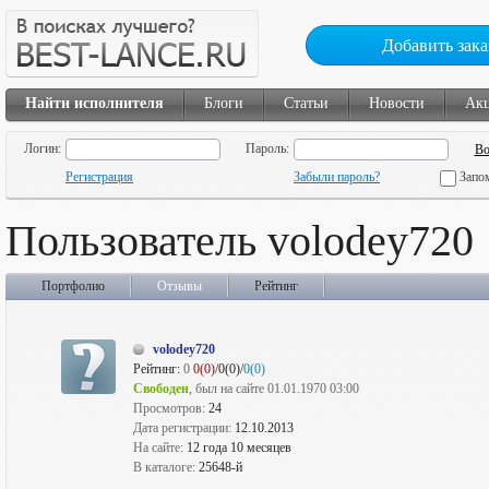
Добавить зака
Найти исполнителя
Блоги
Статьи
Новости
Ак
Логин:
Пароль:
Регистрация
Забыли пароль?
Запо
Пользователь volodey720
Портфолио
Отзывы
Рейтинг
volodey720
Рейтинг:
0
0(0)
/0(0)/
0(0)
Свободен
, был на сайте 01.01.1970 03:00
Просмотров:
24
Дата регистрации:
12.10.2013
На сайте:
12 года 10 месяцев
В каталоге:
25648-й