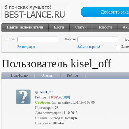
Добавить зака
Найти исполнителя
Блоги
Статьи
Новости
Ак
Логин:
Пароль:
Регистрация
Забыли пароль?
Запо
Пользователь kisel_off
Портфолио
Отзывы
Рейтинг
kisel_off
Рейтинг:
1
0(0)
/0(0)/
0(0)
Свободен
, был на сайте 01.01.1970 03:00
Просмотров:
28
Дата регистрации:
11.10.2013
На сайте:
12 года 10 месяцев
В каталоге:
20174-й