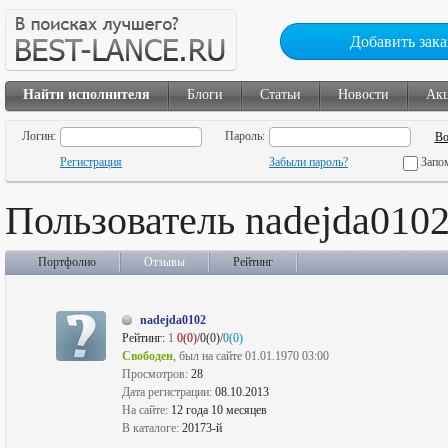
Добавить зака
Найти исполнителя
Блоги
Статьи
Новости
Ак
Логин:
Пароль:
Регистрация
Забыли пароль?
Запо
Пользователь nadejda010
Портфолио
Отзывы
Рейтинг
nadejda0102
Рейтинг:
1
0(0)
/0(0)/
0(0)
Свободен
, был на сайте 01.01.1970 03:00
Просмотров:
28
Дата регистрации:
08.10.2013
На сайте:
12 года 10 месяцев
В каталоге:
20173-й