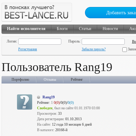
Добавить зака
Найти исполнителя
Блоги
Статьи
Новости
Ак
Логин:
Пароль:
Регистрация
Забыли пароль?
Запо
Пользователь Rang19
Портфолио
Отзывы
Рейтинг
Rang19
Рейтинг:
1
0(0)
/0(0)/
0(0)
Свободен
, был на сайте 01.01.1970 03:00
Просмотров:
33
Дата регистрации:
01.10.2013
На сайте:
12 года 10 месяцев 6 дней
В каталоге:
20168-й