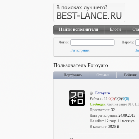
Найти исполнителя
Блоги
Ста
Логин:
Пароль:
Регистрация
За
Пользователь Foroyaro
Портфолио
Отзывы
Рейтинг
Foroyaro
Рейтинг:
11
0(0)
/0(0)/
0(0)
Свободен
, был на сайте 01.01.
Просмотров:
32
Дата регистрации:
24.09.2013
На сайте:
12 года 11 месяцев
В каталоге:
3926-й