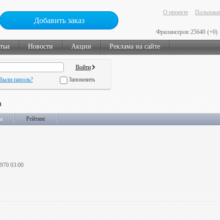
О проекте
Пользоват
Добавить заказ
Фрилансеров:
25640
(+0)
тьи
Новости
Акции
Реклама на сайте
были пароль?
Запомнить
a
ы
Рейтинг
1970 03:00