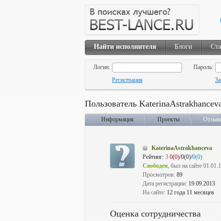
Найти исполнителя
Блоги
Ста
Логин:
Пароль:
Регистрация
За
Пользователь KaterinaAstrakhancev
Информация
Проекты
Отзыв
KaterinaAstrakhanceva
Рейтинг:
3
0(0)
/0(0)/
0(0)
Свободен
, был на сайте 01.01.
Просмотров:
89
Дата регистрации:
19.09.2013
На сайте:
12 года 11 месяцев
Оценка сотрудничества