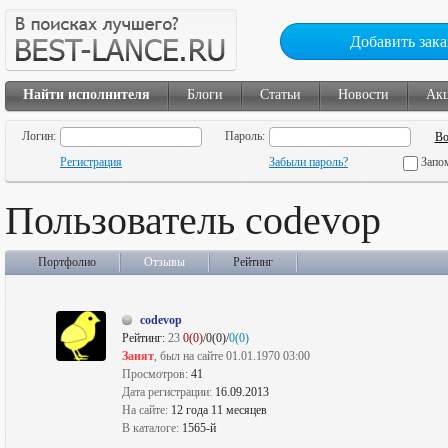
Добавить зака
Найти исполнителя
Блоги
Статьи
Новости
Ак
Логин:
Пароль:
Регистрация
Забыли пароль?
Запо
Пользователь codevop
Портфолио
Отзывы
Рейтинг
codevop
Рейтинг:
23
0(0)
/0(0)/
0(0)
Занят
, был на сайте 01.01.1970 03:00
Просмотров:
41
Дата регистрации:
16.09.2013
На сайте:
12 года 11 месяцев
В каталоге:
1565-й