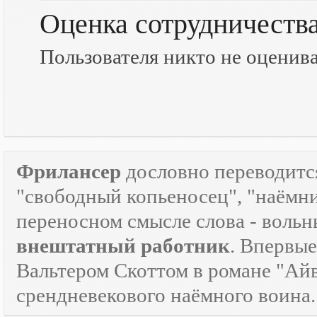
Оценка сотрудничеств
Пользователя никто не оценив
Фрилансер
дословно переводится
"свободный копьеносец", "наёмник"
переносном смысле слова - воль
внештатный работник
. Впервые
Вальтером Скоттом в романе "Айв
срендневекового наёмного воина.