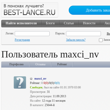
Добавить зака
Найти исполнителя
Блоги
Статьи
Новости
Ак
Логин:
Пароль:
Регистрация
Забыли пароль?
Запо
Пользователь maxci_nv
Портфолио
Отзывы
Рейтинг
maxci_nv
Рейтинг:
0
0(0)
/0(0)/
0(0)
Свободен
, был на сайте 01.01.1970 03:00
Просмотров:
31
Дата регистрации:
11.09.2013
На сайте:
12 года 11 месяцев
В каталоге:
25644-й