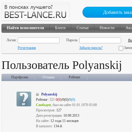
Добавить зака
Найти исполнителя
Блоги
Статьи
Новости
Ак
Логин:
Пароль:
Регистрация
Забыли пароль?
Запо
Пользователь Polyanskij
Портфолио
Отзывы
Рейтинг
Polyanskij
Рейтинг:
321
0(0)
/0(0)/
0(0)
Свободен
, был на сайте 01.01.1970 03:00
Просмотров:
127
Дата регистрации:
10.09.2013
На сайте:
12 года 11 месяцев
В каталоге:
134-й