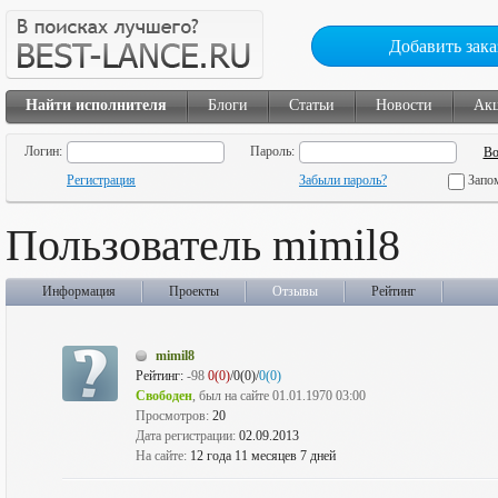
Добавить зака
Найти исполнителя
Блоги
Статьи
Новости
Ак
Логин:
Пароль:
Регистрация
Забыли пароль?
Запо
Пользователь mimil8
Информация
Проекты
Отзывы
Рейтинг
mimil8
Рейтинг:
-98
0(0)
/0(0)/
0(0)
Свободен
, был на сайте 01.01.1970 03:00
Просмотров:
20
Дата регистрации:
02.09.2013
На сайте:
12 года 11 месяцев 7 дней