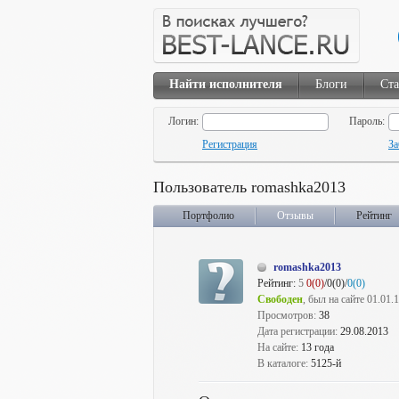
Найти исполнителя
Блоги
Ста
Логин:
Пароль:
Регистрация
За
Пользователь romashka2013
Портфолио
Отзывы
Рейтинг
romashka2013
Рейтинг:
5
0(0)
/0(0)/
0(0)
Свободен
, был на сайте 01.01.
Просмотров:
38
Дата регистрации:
29.08.2013
На сайте:
13 года
В каталоге:
5125-й