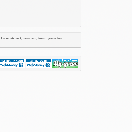
ы
(телеработы)
, далее подобный проект был