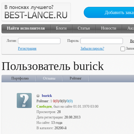
Добавить зака
Найти исполнителя
Блоги
Статьи
Новости
Ак
Логин:
Пароль:
Регистрация
Забыли пароль?
Запо
Пользователь burick
Портфолио
Отзывы
Рейтинг
burick
Рейтинг:
1
0(0)
/0(0)/
0(0)
Свободен
, был на сайте 01.01.1970 03:00
Просмотров:
28
Дата регистрации:
28.08.2013
На сайте:
13 года
В каталоге:
20200-й