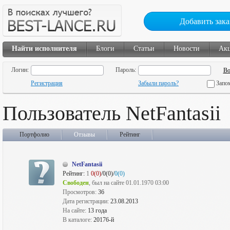
Добавить зака
Найти исполнителя
Блоги
Статьи
Новости
Ак
Логин:
Пароль:
Регистрация
Забыли пароль?
Запо
Пользователь NetFantasii
Портфолио
Отзывы
Рейтинг
NetFantasii
Рейтинг:
1
0(0)
/0(0)/
0(0)
Свободен
, был на сайте 01.01.1970 03:00
Просмотров:
36
Дата регистрации:
23.08.2013
На сайте:
13 года
В каталоге:
20176-й