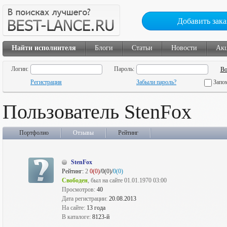
Добавить зака
Найти исполнителя
Блоги
Статьи
Новости
Ак
Логин:
Пароль:
Регистрация
Забыли пароль?
Запо
Пользователь StenFox
Портфолио
Отзывы
Рейтинг
StenFox
Рейтинг:
2
0(0)
/0(0)/
0(0)
Свободен
, был на сайте 01.01.1970 03:00
Просмотров:
40
Дата регистрации:
20.08.2013
На сайте:
13 года
В каталоге:
8123-й