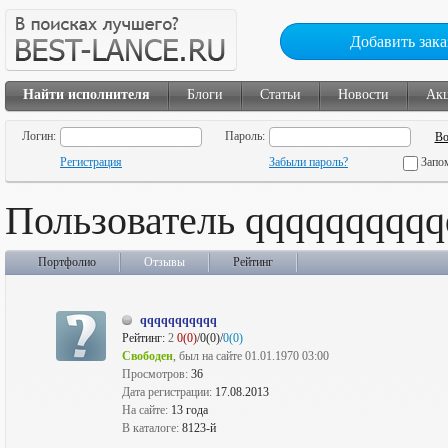
Добавить зака
Найти исполнителя
Блоги
Статьи
Новости
Ак
Логин:
Пароль:
Регистрация
Забыли пароль?
Запо
Пользователь qqqqqqqqqq
Портфолио
Отзывы
Рейтинг
qqqqqqqqqqq
Рейтинг:
2
0(0)
/0(0)/
0(0)
Свободен
, был на сайте 01.01.1970 03:00
Просмотров:
36
Дата регистрации:
17.08.2013
На сайте:
13 года
В каталоге:
8123-й