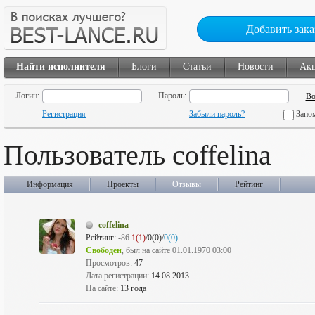
Добавить зака
Найти исполнителя
Блоги
Статьи
Новости
Ак
Логин:
Пароль:
Регистрация
Забыли пароль?
Запо
Пользователь coffelina
Информация
Проекты
Отзывы
Рейтинг
coffelina
Рейтинг:
-86
1(1)
/0(0)/
0(0)
Свободен
, был на сайте 01.01.1970 03:00
Просмотров:
47
Дата регистрации:
14.08.2013
На сайте:
13 года