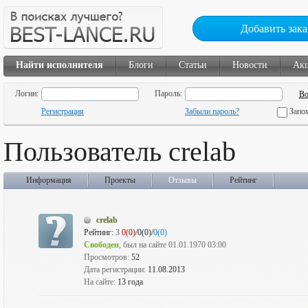
Добавить зака
Найти исполнителя
Блоги
Статьи
Новости
Ак
Логин:
Пароль:
Регистрация
Забыли пароль?
Запо
Пользователь crelab
Информация
Проекты
Отзывы
Рейтинг
crelab
Рейтинг:
3
0(0)
/0(0)/
0(0)
Свободен
, был на сайте 01.01.1970 03:00
Просмотров:
52
Дата регистрации:
11.08.2013
На сайте:
13 года