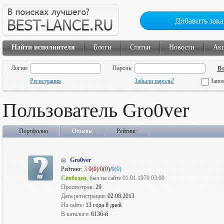
Добавить зака
Найти исполнителя
Блоги
Статьи
Новости
Ак
Логин:
Пароль:
Регистрация
Забыли пароль?
Запо
Пользователь Gro0ver
Портфолио
Отзывы
Рейтинг
Gro0ver
Рейтинг:
3
0(0)
/0(0)/
0(0)
Свободен
, был на сайте 01.01.1970 03:00
Просмотров:
29
Дата регистрации:
02.08.2013
На сайте:
13 года 8 дней
В каталоге:
6136-й