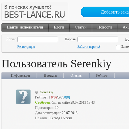
Добавить зака
Найти исполнителя
Блоги
Статьи
Новости
Ак
Логин:
Пароль:
Регистрация
Забыли пароль?
Запо
Пользователь Serenkiy
Информация
Проекты
Отзывы
Рейтинг
Serenkiy
Рейтинг:
1
0(0)
/0(0)/
0(0)
Свободен
, был на сайте 29.07.2013 13:43
Просмотров:
19
Дата регистрации:
29.07.2013
На сайте:
13 года 1 месяц