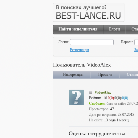
Найти исполнителя
Блоги
Ста
Логин:
Пароль:
Регистрация
За
Пользователь VideoAlex
Информация
Проекты
Отзыв
VideoAlex
Рейтинг:
16
0(0)
/0(0)/
0(0)
Свободен
, был на сайте 28.07.
Просмотров:
47
Дата регистрации:
28.07.2013
На сайте:
13 года 1 месяц
Оценка сотрудничества