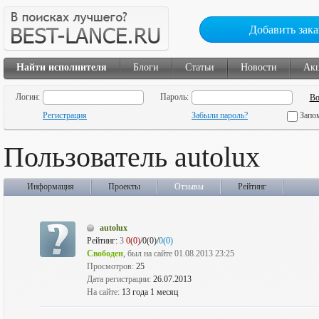
Добавить зака
Найти исполнителя
Блоги
Статьи
Новости
Ак
Логин:
Пароль:
Регистрация
Забыли пароль?
Запо
Пользователь autolux
Информация
Проекты
Отзывы
Рейтинг
autolux
Рейтинг:
3
0(0)
/0(0)/
0(0)
Свободен
, был на сайте 01.08.2013 23:25
Просмотров:
25
Дата регистрации:
26.07.2013
На сайте:
13 года 1 месяц