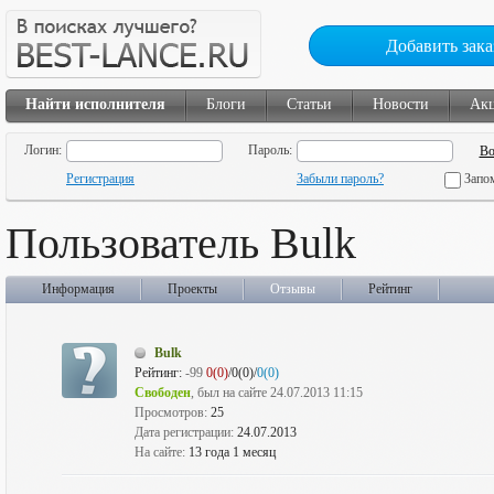
Добавить зака
Найти исполнителя
Блоги
Статьи
Новости
Ак
Логин:
Пароль:
Регистрация
Забыли пароль?
Запо
Пользователь Bulk
Информация
Проекты
Отзывы
Рейтинг
Bulk
Рейтинг:
-99
0(0)
/0(0)/
0(0)
Свободен
, был на сайте 24.07.2013 11:15
Просмотров:
25
Дата регистрации:
24.07.2013
На сайте:
13 года 1 месяц