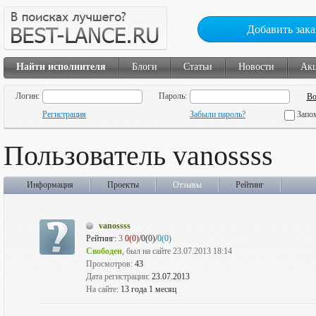
Добавить зака
Найти исполнителя
Блоги
Статьи
Новости
Ак
Логин:
Пароль:
Регистрация
Забыли пароль?
Запо
Пользователь vanossss
Информация
Проекты
Отзывы
Рейтинг
vanossss
Рейтинг:
3
0(0)
/0(0)/
0(0)
Свободен
, был на сайте 23.07.2013 18:14
Просмотров:
43
Дата регистрации:
23.07.2013
На сайте:
13 года 1 месяц