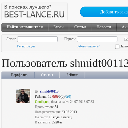
Добавить зака
Найти исполнителя
Блоги
Статьи
Новости
Ак
Логин:
Пароль:
Регистрация
Забыли пароль?
Запо
Пользователь shmidt0011
Портфолио
Отзывы
Рейтинг
shmidt00113
Рейтинг:
12
0(0)
/0(0)/
0(0)
Свободен
, был на сайте 24.07.2013 07:33
Просмотров:
54
Дата регистрации:
23.07.2013
На сайте:
13 года 1 месяц
В каталоге:
2920-й