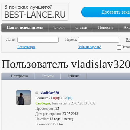
Добавить зака
Найти исполнителя
Блоги
Статьи
Новости
Ак
Логин:
Пароль:
Регистрация
Забыли пароль?
Запо
Пользователь vladislav32
Портфолио
Отзывы
Рейтинг
vladislav320
Рейтинг:
21
0(0)
/0(0)/
0(0)
Свободен
, был на сайте 23.07.2013 07:32
Просмотров:
33
Дата регистрации:
23.07.2013
На сайте:
13 года 1 месяц
В каталоге:
1913-й