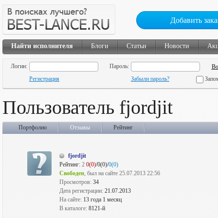
Добавить зака
Найти исполнителя
Блоги
Статьи
Новости
Ак
Логин:
Пароль:
Регистрация
Забыли пароль?
Запо
Пользователь fjordjit
Портфолио
Отзывы
Рейтинг
fjordjit
Рейтинг:
2
0(0)
/0(0)/
0(0)
Свободен
, был на сайте 25.07.2013 22:56
Просмотров:
34
Дата регистрации:
21.07.2013
На сайте:
13 года 1 месяц
В каталоге:
8121-й