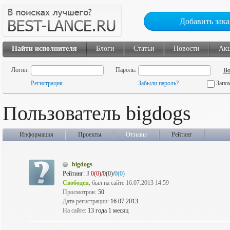
Добавить зака
Найти исполнителя
Блоги
Статьи
Новости
Ак
Логин:
Пароль:
Регистрация
Забыли пароль?
Запо
Пользователь bigdogs
Информация
Проекты
Отзывы
Рейтинг
bigdogs
Рейтинг:
3
0(0)
/0(0)/
0(0)
Свободен
, был на сайте 16.07.2013 14:59
Просмотров:
50
Дата регистрации:
16.07.2013
На сайте:
13 года 1 месяц