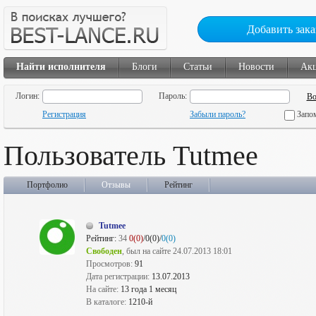
Добавить зака
Найти исполнителя
Блоги
Статьи
Новости
Ак
Логин:
Пароль:
Регистрация
Забыли пароль?
Запо
Пользователь Tutmee
Портфолио
Отзывы
Рейтинг
Tutmee
Рейтинг:
34
0(0)
/0(0)/
0(0)
Свободен
, был на сайте 24.07.2013 18:01
Просмотров:
91
Дата регистрации:
13.07.2013
На сайте:
13 года 1 месяц
В каталоге:
1210-й