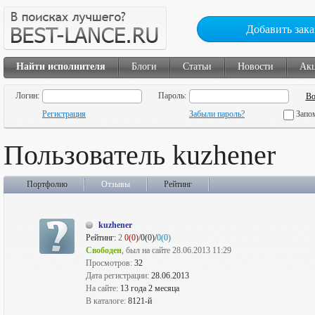
Добавить зака
Найти исполнителя
Блоги
Статьи
Новости
Ак
Логин:
Пароль:
Регистрация
Забыли пароль?
Запо
Пользователь kuzhener
Портфолио
Отзывы
Рейтинг
kuzhener
Рейтинг:
2
0(0)
/0(0)/
0(0)
Свободен
, был на сайте 28.06.2013 11:29
Просмотров:
32
Дата регистрации:
28.06.2013
На сайте:
13 года 2 месяца
В каталоге:
8121-й