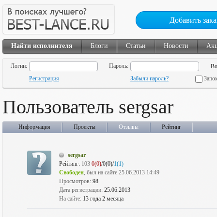
Добавить зака
Найти исполнителя
Блоги
Статьи
Новости
Ак
Логин:
Пароль:
Регистрация
Забыли пароль?
Запо
Пользователь sergsar
Информация
Проекты
Отзывы
Рейтинг
sergsar
Рейтинг:
103
0(0)
/0(0)/
1(1)
Свободен
, был на сайте 25.06.2013 14:49
Просмотров:
98
Дата регистрации:
25.06.2013
На сайте:
13 года 2 месяца