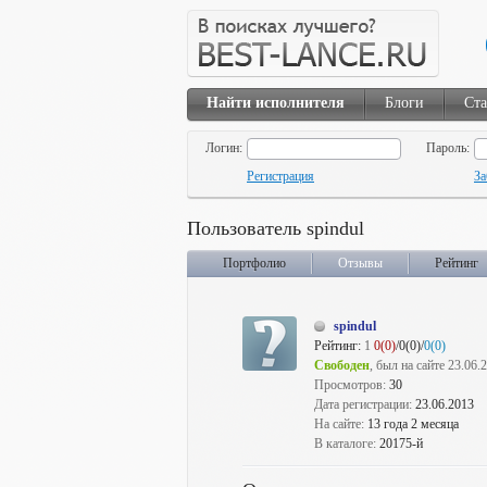
Найти исполнителя
Блоги
Ста
Логин:
Пароль:
Регистрация
За
Пользователь spindul
Портфолио
Отзывы
Рейтинг
spindul
Рейтинг:
1
0(0)
/0(0)/
0(0)
Свободен
, был на сайте 23.06.
Просмотров:
30
Дата регистрации:
23.06.2013
На сайте:
13 года 2 месяца
В каталоге:
20175-й