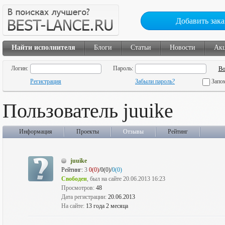
Добавить зака
Найти исполнителя
Блоги
Статьи
Новости
Ак
Логин:
Пароль:
Регистрация
Забыли пароль?
Запо
Пользователь juuike
Информация
Проекты
Отзывы
Рейтинг
juuike
Рейтинг:
3
0(0)
/0(0)/
0(0)
Свободен
, был на сайте 20.06.2013 16:23
Просмотров:
48
Дата регистрации:
20.06.2013
На сайте:
13 года 2 месяца